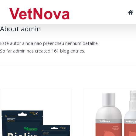
Skip
to
content
About
admin
Este autor ainda não preencheu nenhum detalhe.
So far admin has created 161 blog entries.