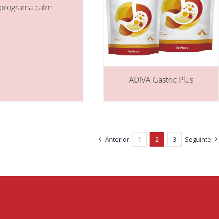
programa-calm
ADIVA Gastric Plus
Anterior
1
2
3
Seguinte