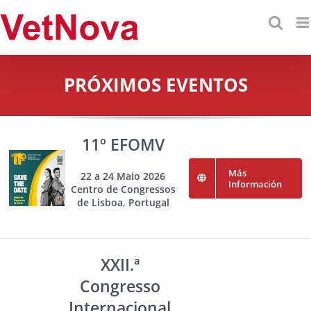
Skip
to
content
PRÓXIMOS EVENTOS
11º EFOMV
Más
22 a 24 Maio 2026
Información
Centro de Congressos
de Lisboa, Portugal
XXII.ª
Congresso
Internacional