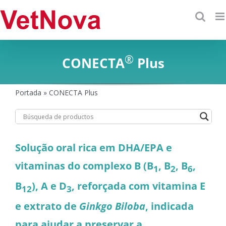
Skip
to
content
®
CONECTA
Plus
Portada
»
CONECTA Plus
Solução oral rica em DHA/EPA e
vitaminas do complexo B (B
, B
, B
,
1
2
6
B
), A e D
, reforçada com vitamina E
12
3
e extrato de
Ginkgo Biloba
, indicada
para ajudar a preservar a