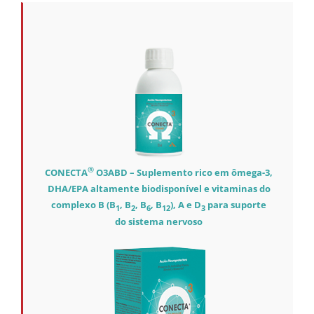
®
CONECTA
O3ABD – Suplemento rico em ômega-3,
DHA/EPA altamente biodisponível e vitaminas do
complexo B (B
, B
, B
, B
), A e D
para suporte
1
2
6
12
3
do sistema nervoso