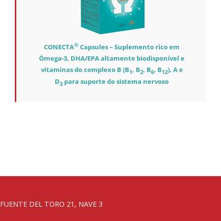
®
CONECTA
Capsules – Suplemento rico em
Ómega-3, DHA/EPA altamente biodisponível e
vitaminas do complexo B (B
, B
, B
, B
), A e
1
2
6
12
D
para suporte do sistema nervoso
3
FUENTE DEL TORO 21, NAVE 3