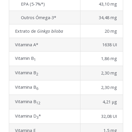
EPA (5-7%*)
43,10 mg
Outros Ómega-3*
34,48 mg
Extrato de
Ginkgo biloba
20 mg
Vitamina A*
1638 UI
Vitamin B
1,86 mg
1
Vitamina B
2,30 mg
2
Vitamina B
2,30 mg
6
Vitamina B
4,21 μg
12
Vitamina D
*
32,08 UI
3
Vitamina E
1,5 mg