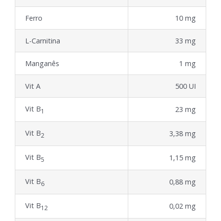
Ferro
10 mg
L-Carnitina
33 mg
Manganês
1 mg
Vit A
500 UI
Vit B
23 mg
1
Vit B
3,38 mg
2
Vit B
1,15 mg
5
Vit B
0,88 mg
6
Vit B
0,02 mg
12