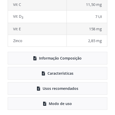
Vit C
11,50 mg
Vit D
7 UI
3
Vit E
158 mg
Zinco
2,85 mg
Informação Composição
Características
Usos recomendados
Modo de uso