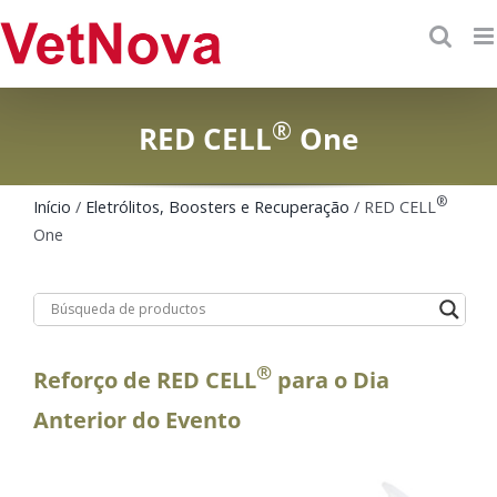
Skip
to
content
®
RED CELL
One
®
Início
/
Eletrólitos, Boosters e Recuperação
/ RED CELL
One
®
Reforço de RED CELL
para o Dia
Anterior do Evento