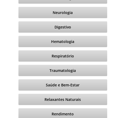
Neurologia
Digestivo
Hematologia
Respiratório
Traumatologia
Saúde e Bem-Estar
Relaxantes Naturais
Rendimento